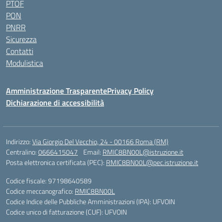
PTOF
PON
PNRR
Sicurezza
Contatti
Modulistica
Amministrazione Trasparente
Privacy Policy
Dichiarazione di accessibilità
Indirizzo:
Via Giorgio Del Vecchio, 24 - 00166 Roma (RM)
Centralino:
0666415047
Email:
RMIC8BN00L@istruzione.it
Posta elettronica certificata (PEC):
RMIC8BN00L@pec.istruzione.it
Codice fiscale: 97198640589
Codice meccanografico:
RMIC8BN00L
Codice Indice delle Pubbliche Amministrazioni (IPA): UFVOIN
Codice unico di fatturazione (CUF): UFVOIN