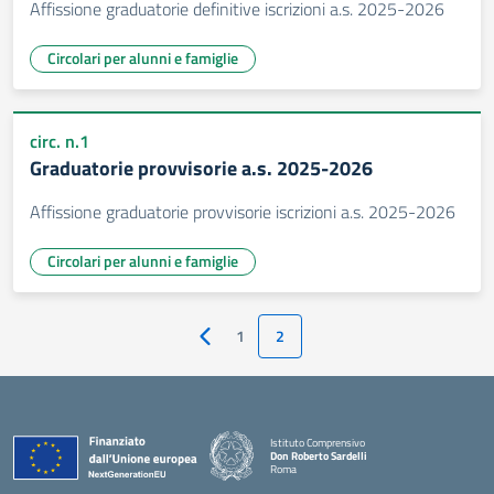
Affissione graduatorie definitive iscrizioni a.s. 2025-2026
Circolari per alunni e famiglie
circ. n.1
Graduatorie provvisorie a.s. 2025-2026
Affissione graduatorie provvisorie iscrizioni a.s. 2025-2026
Circolari per alunni e famiglie
1
2
Pagina precedente
Istituto Comprensivo
Don Roberto Sardelli
Roma
— Visita la pagina iniziale della scuola