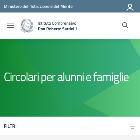
Vai ai contenuti
Vai al menu di navigazione
Vai al footer
Ministero dell'Istruzione e del Merito
Istituto Comprensivo
Don Roberto Sardelli
— Visita la pagina iniziale della scuola
Circolari per alunni e famiglie
FILTRI