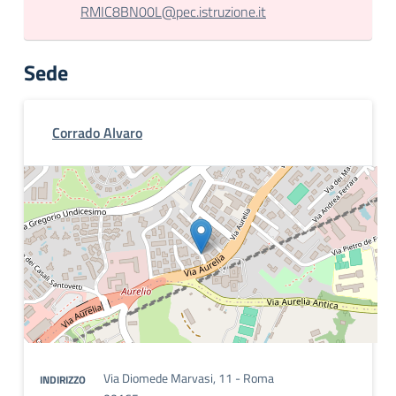
RMIC8BN00L@pec.istruzione.it
Sede
Corrado Alvaro
Via Diomede Marvasi, 11 - Roma
INDIRIZZO