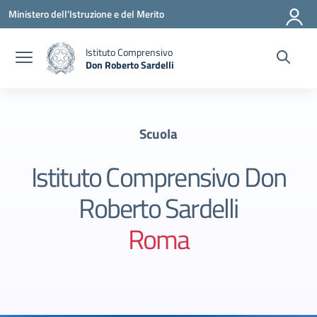
Vai ai contenuti
Vai al menu di navigazione
Vai al footer
Ministero dell'Istruzione e del Merito
Istituto Comprensivo
Don Roberto Sardelli
— Visita la pagina iniziale della scuola
Scuola
Istituto Comprensivo Don
Roberto Sardelli
Roma