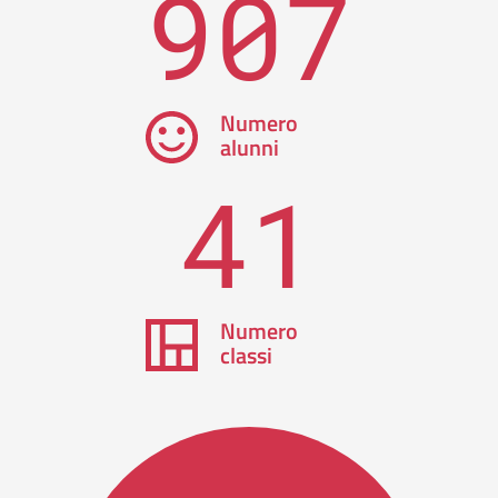
907
Numero
alunni
41
Numero
classi