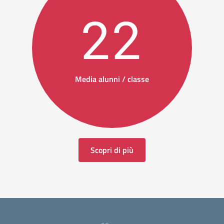
22
Media alunni / classe
Scopri di più