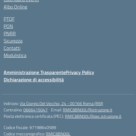
Albo Online
PTOF
PON
PNRR
Sicurezza
Contatti
Modulistica
Amministrazione Trasparente
Privacy Policy
Dichiarazione di accessibilità
Indirizzo:
Via Giorgio Del Vecchio, 24 - 00166 Roma (RM)
Centralino:
0666415047
Email:
RMIC8BN00L@istruzione.it
Posta elettronica certificata (PEC):
RMIC8BN00L@pec.istruzione.it
Codice fiscale: 97198640589
Codice meccanografico:
RMIC8BN00L