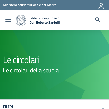
Vai ai contenuti
Vai al menu di navigazione
Vai al footer
Ministero dell'Istruzione e del Merito
Istituto Comprensivo
Don Roberto Sardelli
— Visita la pagina iniziale della scuola
Le circolari
Le circolari della scuola
FILTRI