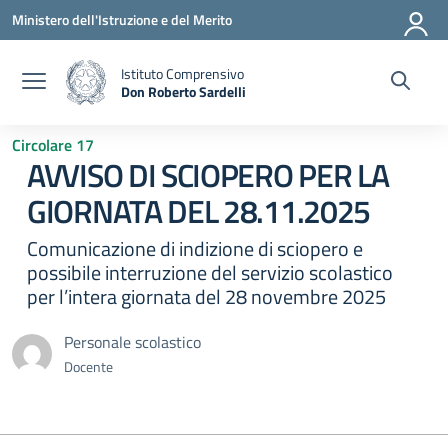
Vai ai contenuti
Vai al menu di navigazione
Vai al footer
Ministero dell'Istruzione e del Merito
Istituto Comprensivo
Don Roberto Sardelli
— Visita la pagina iniziale della scuola
Circolare 17
AVVISO DI SCIOPERO PER LA
GIORNATA DEL 28.11.2025
Comunicazione di indizione di sciopero e
possibile interruzione del servizio scolastico
per l’intera giornata del 28 novembre 2025
Personale scolastico
Docente