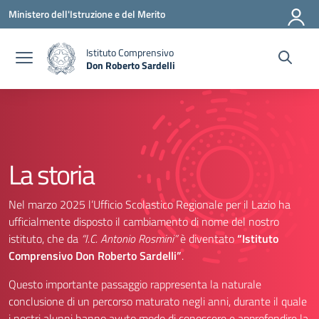
Vai ai contenuti
Vai al menu di navigazione
Vai al footer
Ministero dell'Istruzione e del Merito
Istituto Comprensivo
Don Roberto Sardelli
— Visita la pagina iniziale della scuola
La storia
Nel marzo 2025 l’Ufficio Scolastico Regionale per il Lazio ha
ufficialmente disposto il cambiamento di nome del nostro
istituto, che da
“I.C. Antonio Rosmini”
è diventato
“Istituto
Comprensivo Don Roberto Sardelli”
.
Questo importante passaggio rappresenta la naturale
conclusione di un percorso maturato negli anni, durante il quale
i nostri alunni hanno avuto modo di conoscere e approfondire la