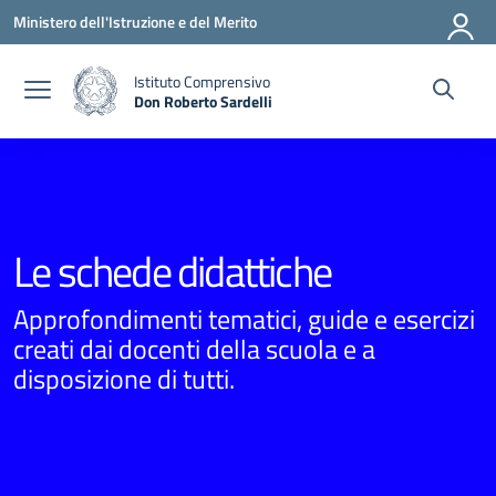
Vai ai contenuti
Vai al menu di navigazione
Vai al footer
Ministero dell'Istruzione e del Merito
Istituto Comprensivo
Don Roberto Sardelli
— Visita la pagina iniziale della scuola
Le schede didattiche
Approfondimenti tematici, guide e esercizi
creati dai docenti della scuola e a
disposizione di tutti.