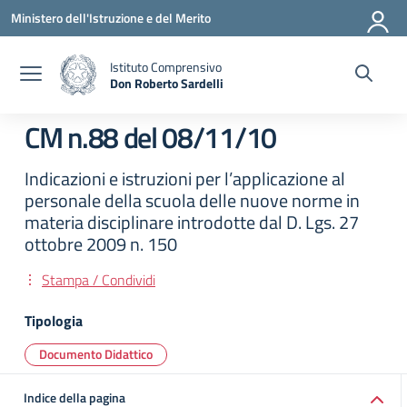
Vai ai contenuti
Vai al menu di navigazione
Vai al footer
Ministero dell'Istruzione e del Merito
Istituto Comprensivo
Don Roberto Sardelli
— Visita la pagina iniziale della scuola
CM n.88 del 08/11/10
Indicazioni e istruzioni per l’applicazione al
personale della scuola delle nuove norme in
materia disciplinare introdotte dal D. Lgs. 27
ottobre 2009 n. 150
Stampa / Condividi
Tipologia
Documento Didattico
Indice della pagina