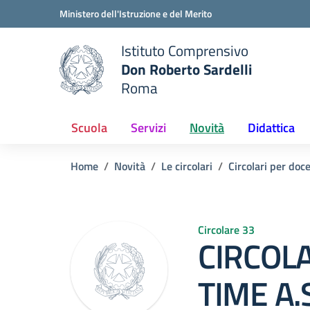
Vai ai contenuti
Vai al menu di navigazione
Vai al footer
Ministero dell'Istruzione e del Merito
Istituto Comprensivo
Don Roberto Sardelli
e della scuola
Roma
— Visita la pagina iniziale del
Scuola
Servizi
Novità
Didattica
Home
Novità
Le circolari
Circolari per doc
Circolare 33
CIRCOLA
TIME A.