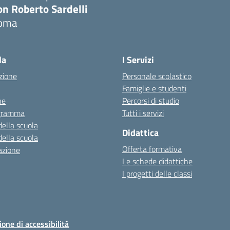
on Roberto Sardelli
oma
Visita la pagina iniziale della scuola
la
I Servizi
zione
Personale scolastico
Famiglie e studenti
ne
Percorsi di studio
igramma
Tutti i servizi
della scuola
Didattica
della scuola
Offerta formativa
azione
Le schede didattiche
I progetti delle classi
ione di accessibilità