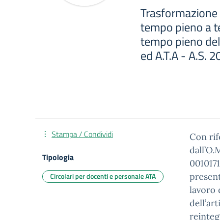
Trasformazione 
tempo pieno a t
tempo pieno del
ed A.T.A - A.S. 
Stampa / Condividi
Con rif
dall’O.
Tipologia
0010171
Circolari per docenti e personale ATA
present
lavoro 
dell’art
reinteg