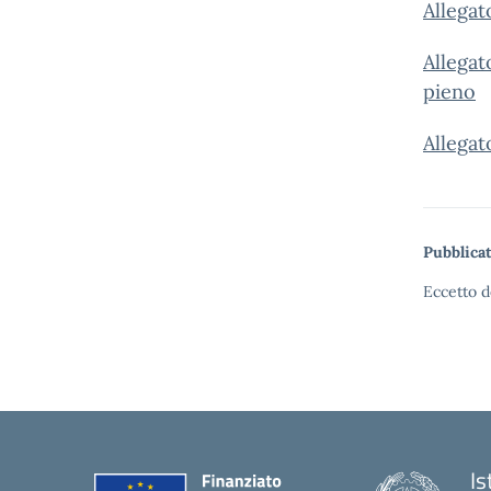
Allega
Allega
pieno
Allega
Pubblicat
Eccetto d
Is