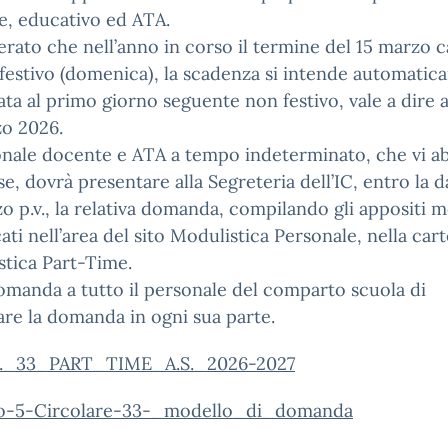
e, educativo ed ATA.
rato che nell’anno in corso il termine del 15 marzo c
festivo (domenica), la scadenza si intende automati
ta al primo giorno seguente non festivo, vale a dire 
zo 2026.
onale docente e ATA a tempo indeterminato, che vi a
se, dovrà presentare alla Segreteria dell’IC, entro la d
o p.v., la relativa domanda, compilando gli appositi m
ati nell’area del sito Modulistica Personale, nella cart
tica Part-Time.
omanda a tutto il personale del comparto scuola di
re la domanda in ogni sua parte.
._33_PART_TIME_A.S._2026-2027
to-5-Circolare-33-_modello_di_domanda