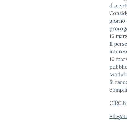
docent
Conside
giorno 
proroga
16 mar
Il pers
interes
10 marz
pubblic
Modulis
Si racc
compila
CIRC.N
Allega