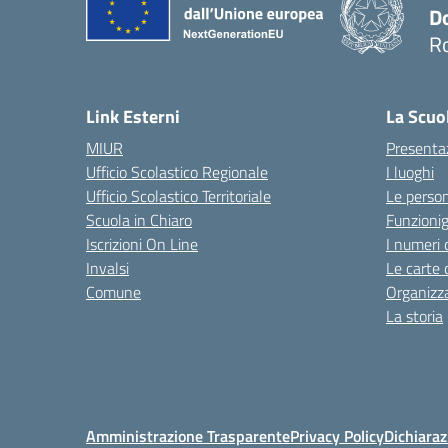
D
R
— 
Link Esterni
La Scuo
MIUR
Presenta
Ufficio Scolastico Regionale
I luoghi
Ufficio Scolastico Territoriale
Le perso
Scuola in Chiaro
Funzion
Iscrizioni On Line
I numeri 
Invalsi
Le carte 
Comune
Organizz
La storia
Amministrazione Trasparente
Privacy Policy
Dichiaraz