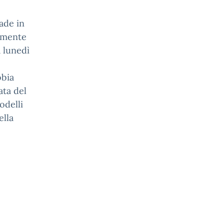
ade in
camente
a lunedì
bbia
ata del
odelli
ella