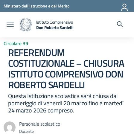
Vai ai contenuti
Vai al menu di navigazione
Vai al footer
Ministero dell'Istruzione e del Merito
Istituto Comprensivo
Don Roberto Sardelli
— Visita la pagina iniziale della scuola
Circolare 39
REFERENDUM
COSTITUZIONALE – CHIUSURA
ISTITUTO COMPRENSIVO DON
ROBERTO SARDELLI
Questa Istituzione scolastica sarà chiusa dal
pomeriggio di venerdì 20 marzo fino a martedì
24 marzo 2026 compreso.
Personale scolastico
Docente