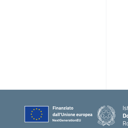
Is
D
R