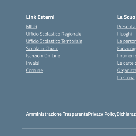
— 
Link Esterni
La Scuo
MIUR
Presenta
Ufficio Scolastico Regionale
I luoghi
Ufficio Scolastico Territoriale
Le perso
Scuola in Chiaro
Funzion
Iscrizioni On Line
I numeri 
Invalsi
Le carte 
Comune
Organizz
La storia
Amministrazione Trasparente
Privacy Policy
Dichiaraz