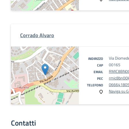
Corrado Alvaro
Via Diomed
INDIRIZZO
00165
CAP
RMIC8BN00L
EMAIL
rmic8bn00l@
PEC
06664180
TELEFONO
Naviga su 
Contatti