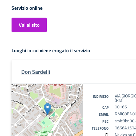
Servizio online
Vai al sito
Luoghi in cui viene erogato il servizio
Don Sardelli
VIA GIORGI
INDIRIZZO
(RM)
00166
CAP
RMIC8BN00L
EMAIL
rmic8bn00l@
PEC
06664150
TELEFONO
Naviga su 