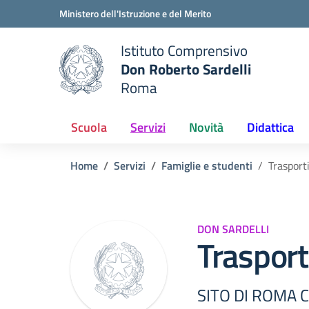
Vai ai contenuti
Vai al menu di navigazione
Vai al footer
Ministero dell'Istruzione e del Merito
Istituto Comprensivo
Don Roberto Sardelli
e della scuola
Roma
— Visita la pagina iniziale del
Scuola
Servizi
Novità
Didattica
Home
Servizi
Famiglie e studenti
Trasport
DON SARDELLI
Trasport
SITO DI ROMA 