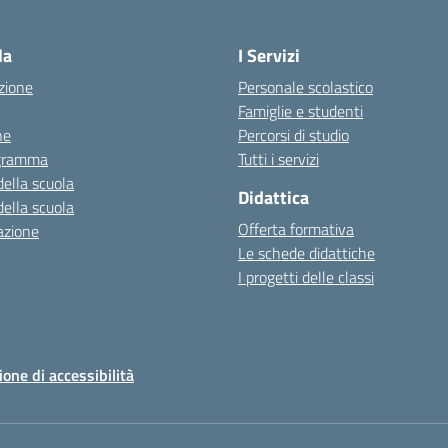
Visita la pagina iniziale della scuola
la
I Servizi
zione
Personale scolastico
Famiglie e studenti
ne
Percorsi di studio
igramma
Tutti i servizi
della scuola
Didattica
della scuola
Offerta formativa
azione
Le schede didattiche
I progetti delle classi
ione di accessibilità