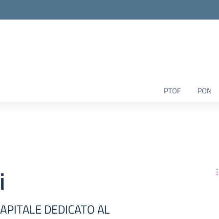
la scuola
PTOF
PON
i
i
CAPITALE DEDICATO AL