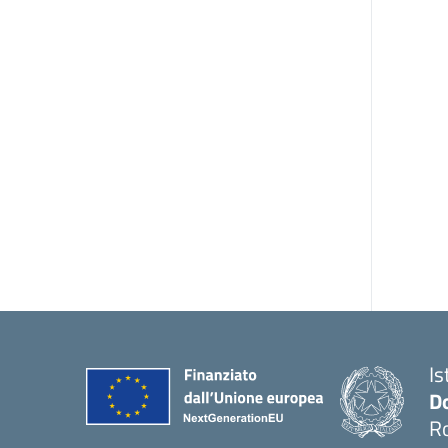
Is
D
R