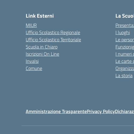
— 
Link Esterni
La Scuo
MIUR
Presenta
Ufficio Scolastico Regionale
I luoghi
Ufficio Scolastico Territoriale
Le perso
Scuola in Chiaro
Funzion
Iscrizioni On Line
I numeri 
Invalsi
Le carte 
Comune
Organizz
La storia
Amministrazione Trasparente
Privacy Policy
Dichiaraz