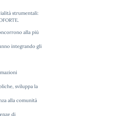
ialità strumentali:
NOFORTE.
oncorrono alla più
lunno integrando gli
rmazioni
liche, sviluppa la
enza alla comunità
enze di