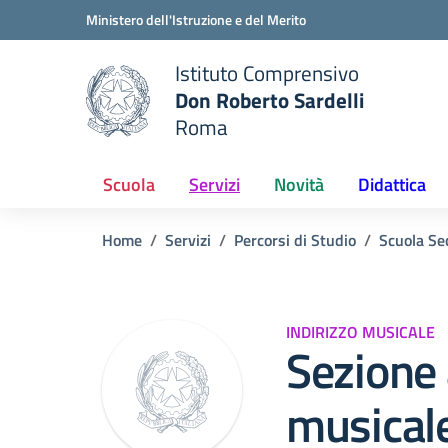
Vai ai contenuti
Vai al menu di navigazione
Vai al footer
Ministero dell'Istruzione e del Merito
Istituto Comprensivo
Don Roberto Sardelli
e della scuola
Roma
— Visita la pagina iniziale del
Scuola
Servizi
Novità
Didattica
Home
Servizi
Percorsi di Studio
Scuola Se
INDIRIZZO MUSICALE
Sezione 
musical