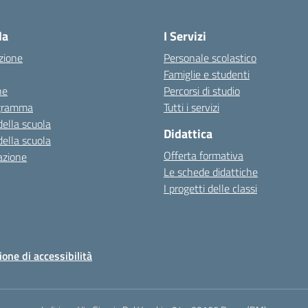
Visita la pagina iniziale della scuola
la
I Servizi
zione
Personale scolastico
Famiglie e studenti
ne
Percorsi di studio
igramma
Tutti i servizi
della scuola
Didattica
della scuola
Offerta formativa
azione
Le schede didattiche
I progetti delle classi
ione di accessibilità