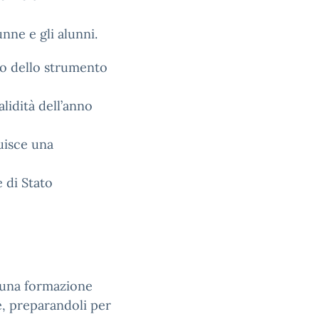
unne e gli alunni.
to dello strumento
lidità dell’anno
uisce una
 di Stato
i una formazione
e, preparandoli per