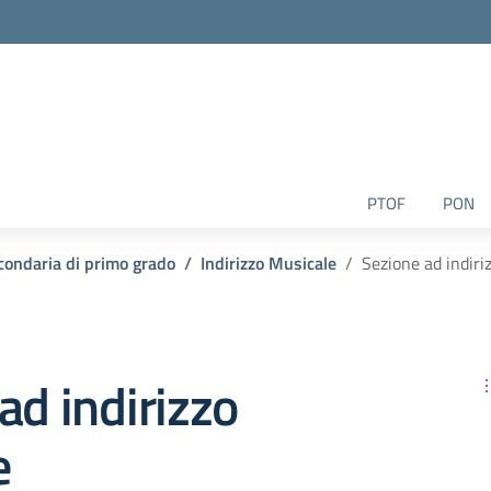
la scuola
PTOF
PON
condaria di primo grado
Indirizzo Musicale
Sezione ad indiri
ad indirizzo
e