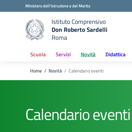
Vai ai contenuti
Vai al menu di navigazione
Vai al footer
Ministero dell'Istruzione e del Merito
Istituto Comprensivo
Don Roberto Sardelli
e della scuola
Roma
— Visita la pagina iniziale del
Scuola
Servizi
Novità
Didattica
Home
Novità
Calendario eventi
Calendario eventi