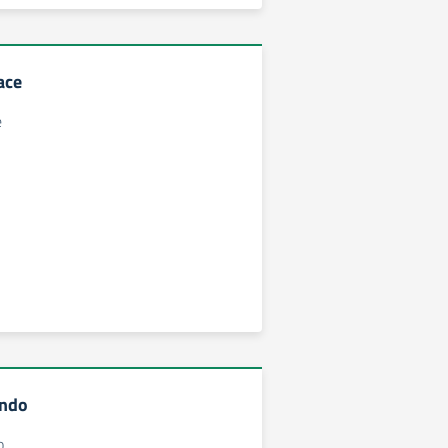
ace
e
ondo
o