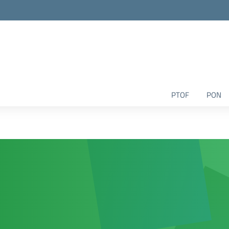
la scuola
PTOF
PON