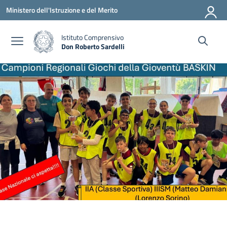
Vai ai contenuti
Vai al menu di navigazione
Vai al footer
Ministero dell'Istruzione e del Merito
Istituto Comprensivo
Don Roberto Sardelli
— Visita la pagina iniziale della scuola