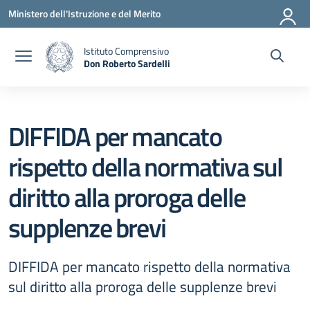
Vai ai contenuti
Vai al menu di navigazione
Vai al footer
Ministero dell'Istruzione e del Merito
Istituto Comprensivo
Don Roberto Sardelli
— Visita la pagina iniziale della scuola
DIFFIDA per mancato
rispetto della normativa sul
diritto alla proroga delle
supplenze brevi
DIFFIDA per mancato rispetto della normativa
sul diritto alla proroga delle supplenze brevi