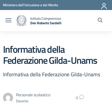
Vai ai contenuti
Vai al menu di navigazione
Vai al footer
Ministero dell'Istruzione e del Merito
Istituto Comprensivo
Don Roberto Sardelli
— Visita la pagina iniziale della scuola
Informativa della
Federazione Gilda-Unams
Informativa della Federazione Gilda-Unams
Personale scolastico
0
Docente