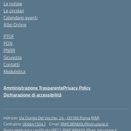
Le notizie
Le circolari
Calendario eventi
Albo Online
PTOF
PON
PNRR
Sicurezza
Contatti
Modulistica
Amministrazione Trasparente
Privacy Policy
Dichiarazione di accessibilità
Indirizzo:
Via Giorgio Del Vecchio, 24 - 00166 Roma (RM)
Centralino:
0666415047
Email:
RMIC8BN00L@istruzione.it
Posta elettronica certificata (PEC):
RMIC8BN00L@pec.istruzione.it