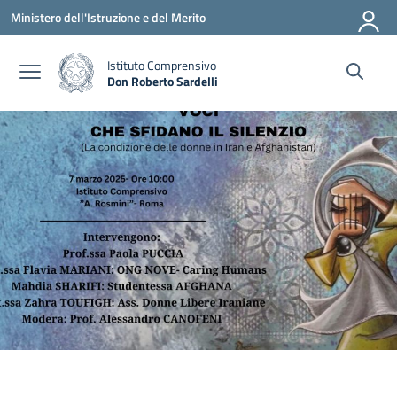
Vai ai contenuti
Vai al menu di navigazione
Vai al footer
Ministero dell'Istruzione e del Merito
Istituto Comprensivo
Don Roberto Sardelli
— Visita la pagina iniziale della scuola